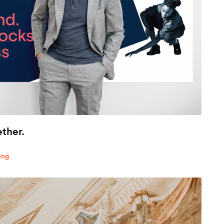
ether.
ing