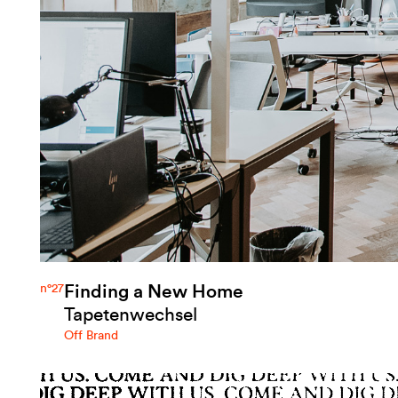
Finding a New Home
n°27
Tapetenwechsel
Off Brand