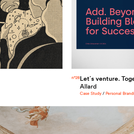
Let´s venture. Tog
n°28
Allard
Case Study
/
Personal Brand