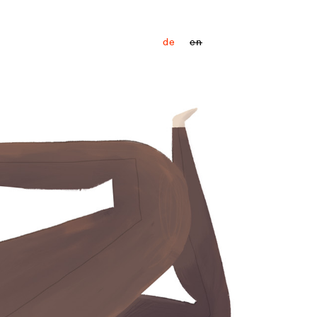
de
en