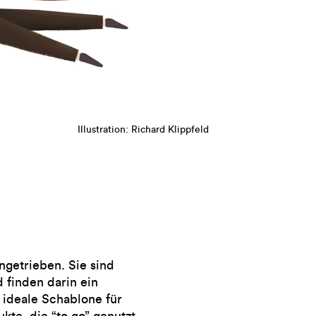
Illustration: Richard Klippfeld
getrieben. Sie sind
 finden darin ein
 ideale Schablone für
te, die “to go” genutzt