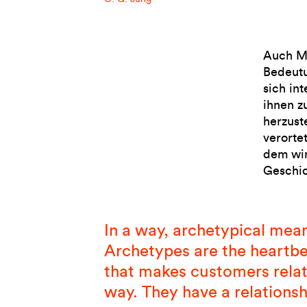
Auch Ma
Bedeutu
sich in
ihnen z
herzust
verorte
dem wir
Geschich
In a way, archetypical mea
Archetypes are the heartb
that makes customers relate
way. They have a relationshi