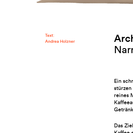
Arc
Text:
Andrea Holzner
Nar
Ein sch
stürzen
reines 
Kaffeea
Getränk
Das Zie
Kaffee 